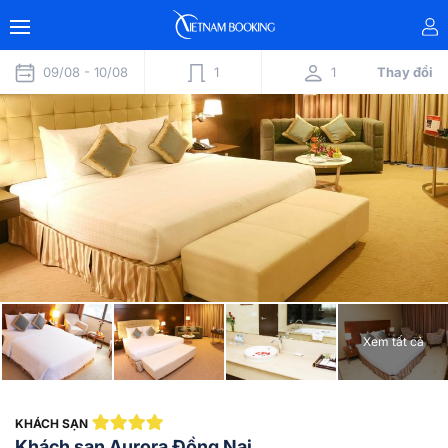
09/08 -
10/08
1
1
Thay đổi
Xem tất cả
KHÁCH SẠN
Khách sạn Aurora Đồng Nai