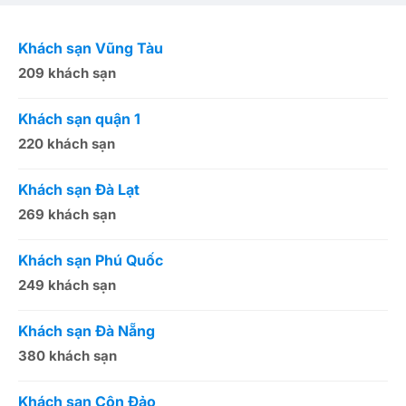
Khách sạn Vũng Tàu
K
209 khách sạn
1
Khách sạn quận 1
K
220 khách sạn
2
Khách sạn Đà Lạt
K
269 khách sạn
5
Khách sạn Phú Quốc
K
249 khách sạn
5
Khách sạn Đà Nẵng
K
380 khách sạn
5
Khách sạn Côn Đảo
K