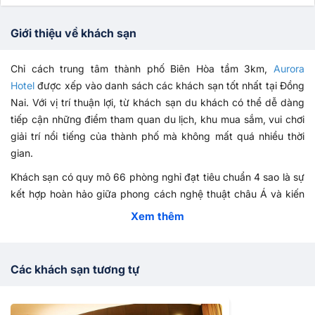
Giới thiệu về khách sạn
Chỉ cách trung tâm thành phố Biên Hòa tầm 3km,
Aurora
Hotel
được xếp vào danh sách các khách sạn tốt nhất tại Đồng
Nai. Với vị trí thuận lợi, từ khách sạn du khách có thể dễ dàng
tiếp cận những điểm tham quan du lịch, khu mua sắm, vui chơi
giải trí nổi tiếng của thành phố mà không mất quá nhiều thời
gian.
Khách sạn có quy mô 66 phòng nghỉ đạt tiêu chuẩn 4 sao là sự
kết hợp hoàn hảo giữa phong cách nghệ thuật châu Á và kiến
trúc hiện đại, trang trí trang nhã nhưng vô cùng ấm cúng. Mỗi
Xem thêm
phòng nghỉ tại đây đều được
trang bị đầy đủ tiện nghi
như điều
hòa, máy sấy, tivi màn hình phẳng, bàn làm việc, bàn trang
điểm... để đáp ứng mọi nhu cầu của du khách cũng như đem
Các khách sạn tương tự
đến cảm giác thoải mái như trong chính ngôi nhà của mình.
Không chỉ thú hút du khách với hệ thống phòng nghỉ sang