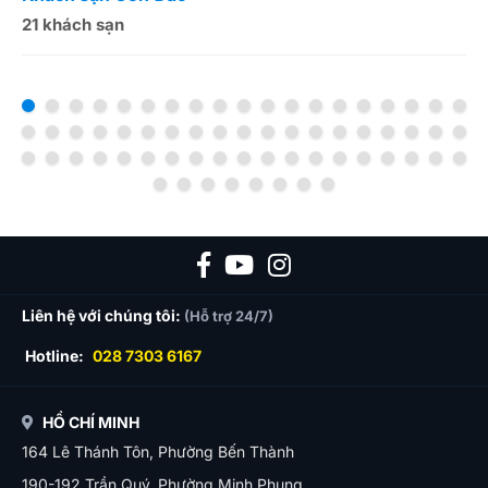
21 khách sạn
1
Liên hệ với chúng tôi:
(Hỗ trợ 24/7)
Hotline:
028 7303 6167
HỒ CHÍ MINH
164 Lê Thánh Tôn, Phường Bến Thành
190-192 Trần Quý, Phường Minh Phụng