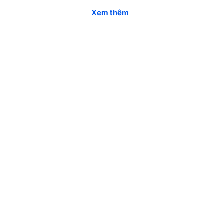
Nội
với giá tốt
,
Quý khách hãy gọi
hotline 1900 4698
để cập nhật
Xem thêm