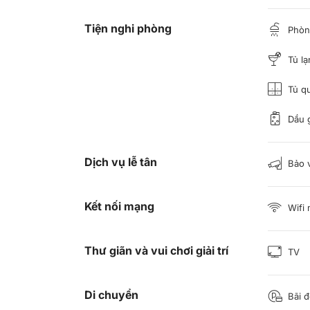
Tiện nghi phòng
Phòng
Tủ lạ
Tủ q
Dầu g
Dịch vụ lễ tân
Bảo 
Kết nối mạng
Wifi 
Thư giãn và vui chơi giải trí
TV
Di chuyển
Bãi đ