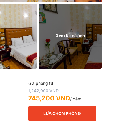
Xem tất cả ảnh
Giá phòng từ
1,242,000 VND
745,200 VND
/ đêm
LỰA CHỌN PHÒNG