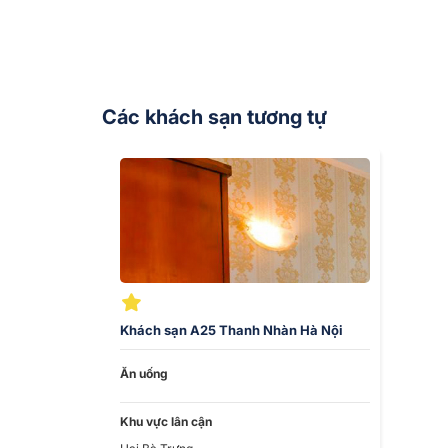
Để không bỏ lỡ cơ hội đặt
khách sạn rẻ ở Hà 
sắp tới.
Các khách sạn tương tự
Khách sạn A25 Thanh Nhàn Hà Nội
Ăn uống
Khu vực lân cận