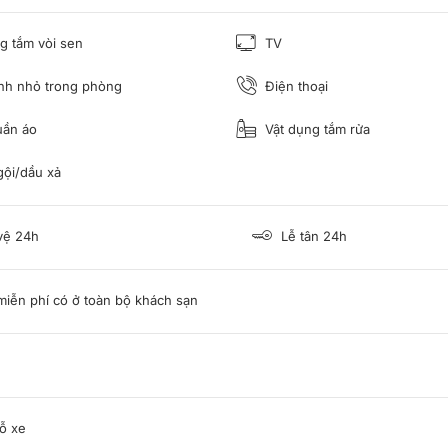
 tắm vòi sen
TV
nh nhỏ trong phòng
Điện thoại
uần áo
Vật dụng tắm rửa
ội/dầu xả
vệ 24h
Lễ tân 24h
miễn phí có ở toàn bộ khách sạn
ỗ xe