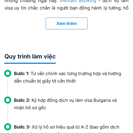
những chướng ngại này.
Vietnam Booking
- dịch vụ làm
visa uy tín chắc chắn là người bạn đồng hành lý tưởng, hỗ
trợ quý khách:
Xem thêm
Tư vấn, hướng dẫn chuẩn bị hồ sơ hiệu quả.
Hỗ trợ điền tờ khai, chứng minh công việc, tài
chính,...
Xử lý, dịch thuật các giấy tờ
Hỗ trợ đặt lịch hẹn và nộp hồ sơ
xin visa Bulgaria.
Quy trình làm việc
Nâng tỉ lệ đậu visa ở mức cao nhất,...
Hoạt động trên 12 năm trong lĩnh vực visa Bulgaria,
Bước 1:
Tư vấn chính xác từng trường hợp và hướng
Vietnam Booking tự hào là
dịch vụ visa Bulgari
uy tín hàng
dẫn chuẩn bị giấy tờ cần thiết
đầu, được hàng nghìn khách hàng tin tưởng lựa chọn. Để
trở thành vị khách tiếp theo sở hữu visa Bulgaria, bạn hãy
Bước 2:
Ký hợp đồng dịch vụ làm visa Bulgaria và
liên hệ Vietnam Booking qua
hotline 028 7303 6167
hoặc
nhận hồ sơ gốc
đến trực tiếp các văn phòng của Vietnam Booking tại Hà
Nội, Đà Nẵng, Tp Hồ Chí Minh để được hỗ trợ nhanh nhất.
Bước 3:
Xử lý hồ sơ hiệu quả từ A-Z (bao gồm dịch