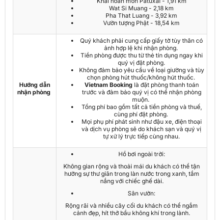
Khải hoàn môn Patuxai - 1,91 km
Wat Si Muang - 2,18 km
Pha That Luang - 3,92 km
Vườn tượng Phật - 18,54 km
Quý khách phải cung cấp giấy tờ tùy thân có
ảnh hợp lệ khi nhận phòng.
Tiền phòng được thu từ thẻ tín dụng ngay khi
quý vị đặt phòng.
Không đảm bảo yêu cầu về loại giường và tùy
chọn phòng hút thuốc/không hút thuốc.
Hướng dẫn
Vietnam Booking
là đặt phòng thanh toán
nhận phòng
trước và đảm bảo quý vị có thể nhận phòng
muộn.
Tổng phí bao gồm tất cả tiền phòng và thuế,
cùng phí đặt phòng.
Mọi phụ phí phát sinh như đậu xe, điện thoại
và dịch vụ phòng sẽ do khách sạn và quý vị
tự xử lý trực tiếp cùng nhau.
Hồ bơi ngoài trời:
Không gian rộng và thoải mái du khách có thể tận
hưởng sự thư giãn trong làn nước trong xanh, tắm
nắng với chiếc ghế dài.
Sân vườn:
Rộng rãi và nhiều cây cối du khách có thể ngắm
cảnh đẹp, hít thở bầu không khí trong lành.