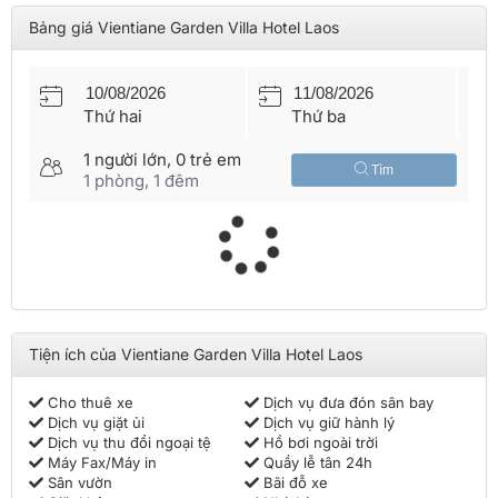
Nhà hàng phục vụ ẩm thực với món ăn Lào và Việt Nam đa
Bảng giá Vientiane Garden Villa Hotel Laos
dạng và rất ngon.
Để đặt phòng
khách sạn tốt nhất ở Lào
bạn có thể truy cập vào
website của
Vietnam Booking
hoặc liên hệ để được tư vấn qua
hotline một cách nhanh chóng và hiệu quả nhất.
Thứ hai
Thứ ba
1
người lớn,
0
trẻ em
Tìm
1
phòng,
1
đêm
Tiện ích của Vientiane Garden Villa Hotel Laos
Cho thuê xe
Dịch vụ đưa đón sân bay
Dịch vụ giặt ủi
Dịch vụ giữ hành lý
Dịch vụ thu đổi ngoại tệ
Hồ bơi ngoài trời
Máy Fax/Máy in
Quầy lễ tân 24h
Sân vườn
Bãi đỗ xe