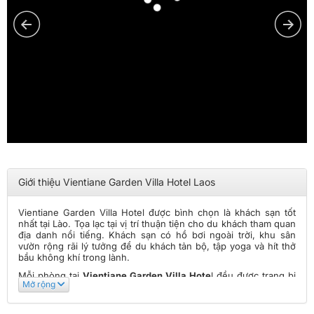
Giới thiệu Vientiane Garden Villa Hotel Laos
Vientiane Garden Villa Hotel được bình chọn là khách sạn tốt
nhất tại Lào. Tọa lạc tại vị trí thuận tiện cho du khách tham quan
địa danh nổi tiếng. Khách sạn có hồ bơi ngoài trời, khu sân
vườn rộng rãi lý tưởng để du khách tản bộ, tập yoga và hít thở
bầu không khí trong lành.
Mỗi phòng tại
Vientiane Garden Villa Hote
l đều được trang bị
Mở rộng
wifi miễn phí, TV màn hình phẳng, tủ lạnh, phòng tắm riêng biệt
và bộ vệ sinh cá nhân miễn phí. Tại đây có cung cấp dịch vụ
đưa đón sân bay chuyên nghiệp và lễ tân 24 giờ cho du khách.