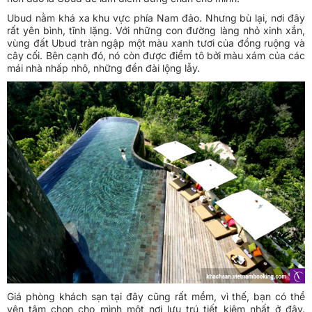
Ubud nằm khá xa khu vực phía Nam đảo. Nhưng bù lại, nơi đây
rất yên bình, tĩnh lặng. Với những con đường làng nhỏ xinh xắn,
vùng đất Ubud tràn ngập một màu xanh tươi của đồng ruộng và
cây cối. Bên cạnh đó, nó còn được điểm tô bởi màu xám của các
mái nhà nhấp nhô, những đền đài lộng lẫy.
Giá phòng khách sạn
tại đây cũng rất mềm, vì thế, bạn có thể
yên tâm chọn cho mình một nơi lưu trú tiết kiệm nhất ở đây.