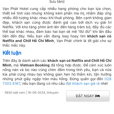
Sưu tầm)
Vạn Phát Hotel cung cấp nhiều hạng phòng cho bạn lựa chọn,
thiết kế tinh xảo nhưng không kém phần ma mị, nhằm đáp ứng
nhiều đối tượng khác nhau khi thuê phòng. Bên cạnh không gian
đẹp, khách sạn cũng được đánh giá cao bởi dịch vụ giải trí
Netflix. Với kho tàng phim ảnh lên đến hàng trăm bộ, đầy đủ các
thể loại khác nhau, đảm bảo hai bạn sẽ mê “đứ đừ” khi lần đầu
tiên đến đây. Nếu bạn vẫn đang loay hoay tìm
khách sạn có
Netflix and Chill Hồ Chí Minh
, Vạn Phát chính là lời giải cho sự
thắc mắc này.
Kết luận
Trên đây là danh sách các
khách sạn có Netflix and Chill Hồ Chí
Minh
, mà
Vietnam Booking
đã tổng hợp được. Để cảm xúc luôn
nồng nàn và lúc nào cũng chìm đắm trong tình yêu, bạn và nửa
kia phải cùng nhau tạo không gian hẹn hò thầm kín, tận hưởng
những phút giây ngập tràn màu hồng. Đừng quên gọi đến
028
7303 6167
, nếu bạn đang có nhu cầu
đặt khách sạn giá rẻ
nhé!
5834 lượt xem
| 16-08-2024, thituyen
ĐẶT NGAY