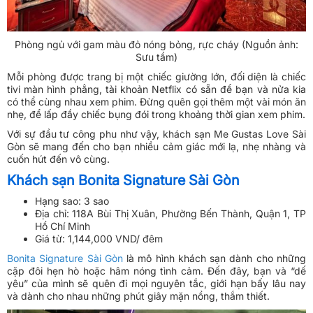
Phòng ngủ với gam màu đỏ nóng bỏng, rực cháy (Nguồn ảnh:
Sưu tầm)
Mỗi phòng được trang bị một chiếc giường lớn, đối diện là chiếc
tivi màn hình phẳng, tài khoản Netflix có sẵn để bạn và nửa kia
có thể cùng nhau xem phim. Đừng quên gọi thêm một vài món ăn
nhẹ, để lấp đầy chiếc bụng đói trong khoảng thời gian xem phim.
Với sự đầu tư công phu như vậy, khách sạn Me Gustas Love Sài
Gòn sẽ mang đến cho bạn nhiều cảm giác mới lạ, nhẹ nhàng và
cuốn hút đến vô cùng.
Khách sạn Bonita Signature Sài Gòn
Hạng sao: 3 sao
Địa chỉ: 118A Bùi Thị Xuân, Phường Bến Thành, Quận 1, TP
Hồ Chí Minh
Giá từ: 1,144,000 VND/ đêm
Bonita Signature Sài Gòn
là mô hình khách sạn dành cho những
cặp đôi hẹn hò hoặc hâm nóng tình cảm. Đến đây, bạn và “dế
yêu” của mình sẽ quên đi mọi nguyên tắc, giới hạn bấy lâu nay
và dành cho nhau những phút giây mặn nồng, thắm thiết.