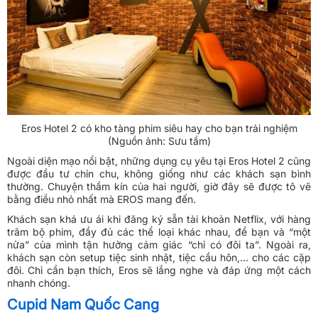
Eros Hotel 2 có kho tàng phim siêu hay cho bạn trải nghiệm
(Nguồn ảnh: Sưu tầm)
Ngoài diện mạo nổi bật, những dụng cụ yêu tại Eros Hotel 2 cũng
được đầu tư chỉn chu, không giống như các khách sạn bình
thường. Chuyện thầm kín của hai người, giờ đây sẽ được tô vẽ
bằng điều nhỏ nhất mà EROS mang đến.
Khách sạn khá ưu ái khi đăng ký sẵn tài khoản Netflix, với hàng
trăm bộ phim, đầy đủ các thể loại khác nhau, để bạn và “một
nửa” của mình tận hưởng cảm giác “chỉ có đôi ta”. Ngoài ra,
khách sạn còn setup tiệc sinh nhật, tiệc cầu hôn,… cho các cặp
đôi. Chỉ cần bạn thích, Eros sẽ lắng nghe và đáp ứng một cách
nhanh chóng.
Cupid Nam Quốc Cang