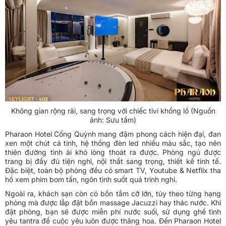
Không gian rộng rãi, sang trọng với chiếc tivi khổng lồ (Nguồn
ảnh: Sưu tầm)
Pharaon Hotel Cống Quỳnh mang đậm phong cách hiện đại, đan
xen một chút cá tính, hệ thống đèn led nhiều màu sắc, tạo nên
thiên đường tình ái khó lòng thoát ra được. Phòng ngủ được
trang bị đầy đủ tiện nghi, nội thất sang trọng, thiết kế tinh tế.
Đặc biệt, toàn bộ phòng đều có smart TV, Youtube & Netflix tha
hồ xem phim bom tấn, ngôn tình suốt quá trình nghỉ.
Ngoài ra, khách sạn còn có bồn tắm cỡ lớn, tùy theo từng hạng
phòng mà được lắp đặt bồn massage Jacuzzi hay thác nước. Khi
đặt phòng, bạn sẽ được miễn phí nước suối, sử dụng ghế tình
yêu tantra để cuộc yêu luôn được thăng hoa. Đến Pharaon Hotel