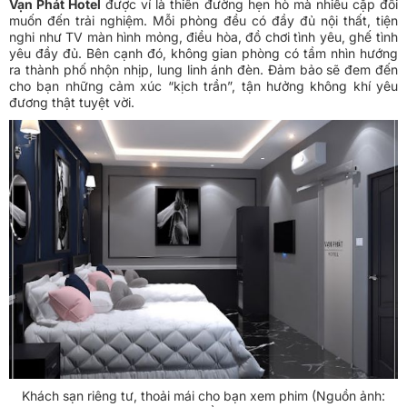
Vạn Phát Hotel
được ví là thiên đường hẹn hò mà nhiều cặp đôi
muốn đến trải nghiệm. Mỗi phòng đều có đầy đủ nội thất, tiện
nghi như TV màn hình mỏng, điều hòa, đồ chơi tình yêu, ghế tình
yêu đầy đủ. Bên cạnh đó, không gian phòng có tầm nhìn hướng
ra thành phố nhộn nhịp, lung linh ánh đèn. Đảm bảo sẽ đem đến
cho bạn những cảm xúc “kịch trần”, tận hưởng không khí yêu
đương thật tuyệt vời.
Khách sạn riêng tư, thoải mái cho bạn xem phim (Nguồn ảnh: