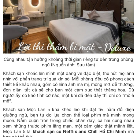
Cùng nhau tận hưởng khoảng thời gian riêng tư bên trong phòng
ngủ (Nguồn ảnh: Sưu tầm)
Khách sạn khoác lên mình một dáng vẻ đặc biệt, thu hút mọi ánh
nhìn với phần trang trí quá xịn sò. Mỗi phòng đều có phong cách
thiết kế khác nhau, gồm có hình ảnh ma mị, mộng mơ, dễ thương,
đơn giản, tất cả sẽ cho bạn một cảm xúc thật thăng hoa. Dù
người ấy có khó tính cỡ nào, một khi đã đến đây thì chỉ có “mờ ê
mê”.
Khách sạn Mộc Lan 5 khá khéo léo khi đặt tivi nằm đối diện
giường ngủ, bạn tự do lựa chọn thể loại phim mà mình mong
muốn. Nằm cuộn tròn trong chiếc chăn dày, cả hai cùng nhau
xem những thước phim lãng mạn, một cảm giác thật mãnh liệt.
Mộc Lan 5 là
khách sạn có Netflix and Chill Hồ Chí Minh
mà
bạn có thể thử.