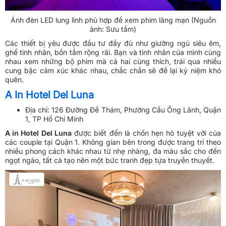
Ánh đèn LED lung linh phù hợp để xem phim lãng mạn (Nguồn
ảnh: Sưu tầm)
Các thiết bị yêu được đầu tư đầy đủ như giường ngủ siêu êm,
ghế tình nhân, bồn tắm rộng rãi. Bạn và tình nhân của mình cùng
nhau xem những bộ phim mà cả hai cùng thích, trải qua nhiều
cung bậc cảm xúc khác nhau, chắc chắn sẽ để lại kỷ niệm khó
quên.
A In Hotel Del Luna
Địa chỉ: 126 Đường Đề Thám, Phường Cầu Ông Lãnh, Quận
1, TP Hồ Chí Minh
A in Hotel Del Luna
được biết đến là chốn hẹn hò tuyệt vời của
các couple tại Quận 1. Không gian bên trong được trang trí theo
nhiều phong cách khác nhau từ nhẹ nhàng, đa màu sắc cho đến
ngọt ngào, tất cả tạo nên một bức tranh đẹp tựa truyền thuyết.