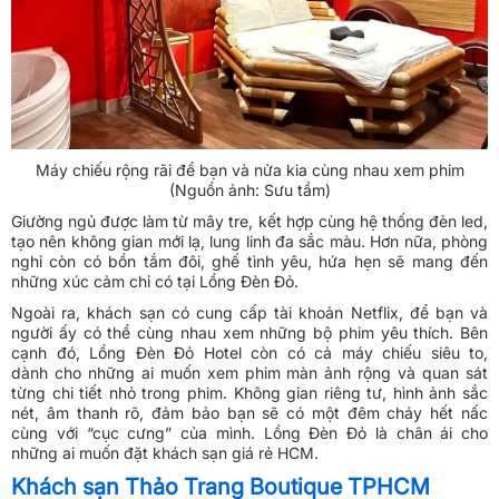
Máy chiếu rộng rãi để bạn và nửa kia cùng nhau xem phim
(Nguồn ảnh: Sưu tầm)
Giường ngủ được làm từ mây tre, kết hợp cùng hệ thống đèn led,
tạo nên không gian mới lạ, lung linh đa sắc màu. Hơn nữa, phòng
nghỉ còn có bồn tắm đôi, ghế tình yêu, hứa hẹn sẽ mang đến
những xúc cảm chỉ có tại Lồng Đèn Đỏ.
Ngoài ra, khách sạn có cung cấp tài khoản Netflix, để bạn và
người ấy có thể cùng nhau xem những bộ phim yêu thích. Bên
cạnh đó, Lồng Đèn Đỏ Hotel còn có cả máy chiếu siêu to,
dành cho những ai muốn xem phim màn ảnh rộng và quan sát
từng chi tiết nhỏ trong phim. Không gian riêng tư, hình ảnh sắc
nét, âm thanh rõ, đảm bảo bạn sẽ có một đêm cháy hết nấc
cùng với “cục cưng” của mình. Lồng Đèn Đỏ là chân ái cho
những ai muốn đặt khách sạn giá rẻ HCM.
Khách sạn Thảo Trang Boutique TPHCM