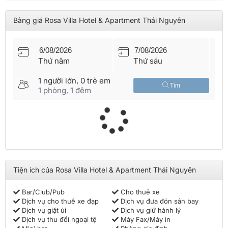
mạng xã hội, phòng tắm riêng biệt, máy sấy tóc, khu vực phòng
ăn và bếp đầy đủ tiện nghi. Ngoài ra còn có lò vi sóng, tủ lạnh
Bảng giá Rosa Villa Hotel & Apartment Thái Nguyên
để du khách có thể chủ động nấu ăn nếu muốn. Đội ngũ lễ tân
và nhân viên nhiệt tình, chuyên nghiệp luôn hỗ trợ du khách
khi cần. Có hỗ trợ đưa đón sân bay cho du khách với tác phong
chuyên nghiệp, đúng giờ và nhiệt tình cùng giá dịch vụ tốt.
Đặt
khách sạn Thái Nguyên
nhanh nhất trên website chính thức
Thứ năm
Thứ sáu
Vietnam Booking hoặc gọi
hotline 1900 46 98
để cập nhật giá
đặt phòng hấp dẫn và nhiều ưu đãi đi kèm nhé!
1
người lớn,
0
trẻ em
Tìm
1
phòng,
1
đêm
Tiện ích của Rosa Villa Hotel & Apartment Thái Nguyên
Bar/Club/Pub
Cho thuê xe
Dịch vụ cho thuê xe đạp
Dịch vụ đưa đón sân bay
Dịch vụ giặt ủi
Dịch vụ giữ hành lý
Dịch vụ thu đổi ngoại tệ
Máy Fax/Máy in