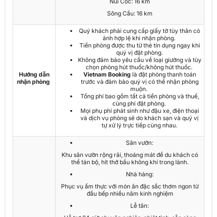
Núi Cốc: 16 km
Sông Cầu: 16 km
Quý khách phải cung cấp giấy tờ tùy thân có
ảnh hợp lệ khi nhận phòng.
Tiền phòng được thu từ thẻ tín dụng ngay khi
quý vị đặt phòng.
Không đảm bảo yêu cầu về loại giường và tùy
chọn phòng hút thuốc/không hút thuốc.
Hướng dẫn
Vietnam Booking
là đặt phòng thanh toán
nhận phòng
trước và đảm bảo quý vị có thể nhận phòng
muộn.
Tổng phí bao gồm tất cả tiền phòng và thuế,
cùng phí đặt phòng.
Mọi phụ phí phát sinh như đậu xe, điện thoại
và dịch vụ phòng sẽ do khách sạn và quý vị
tự xử lý trực tiếp cùng nhau.
Sân vườn:
Khu sân vườn rộng rãi, thoáng mát để du khách có
thể tản bộ, hít thở bầu không khí trong lành.
Nhà hàng:
Phục vụ ẩm thực với món ăn đặc sắc thơm ngon từ
đầu bếp nhiều năm kinh nghiệm
Lễ tân: