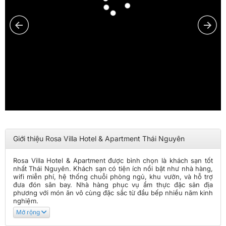
Giới thiệu Rosa Villa Hotel & Apartment Thái Nguyên
Rosa Villa Hotel & Apartment được bình chọn là khách sạn tốt
nhất Thái Nguyên. Khách sạn có tiện ích nổi bật như nhà hàng,
wifi miễn phí, hệ thống chuỗi phòng ngủ, khu vườn, và hỗ trợ
đưa đón sân bay. Nhà hàng phục vụ ẩm thực đặc sản địa
phương với món ăn vô cùng đặc sắc từ đầu bếp nhiều năm kinh
nghiệm.
Mở rộng
Mỗi phòng tại
Rosa Villa Hotel & Apartment Thái Nguyên
đều
trang bị wifi miễn phí tốc độ cao để du khách lướt web, lên