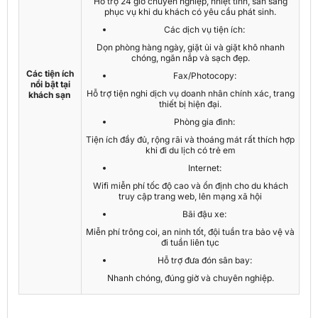
Hỗ trợ 24 giờ chuyên nghiệp, nhiệt tình, sẵn sàng
phục vụ khi du khách có yêu cầu phát sinh.
Các dịch vụ tiện ích:
Dọn phòng hàng ngày, giặt ủi và giặt khô nhanh
chóng, ngăn nắp và sạch đẹp.
Các tiện ích
Fax/Photocopy:
nổi bật tại
Hỗ trợ tiện nghi dịch vụ doanh nhân chính xác, trang
khách sạn
thiết bị hiện đại.
Phòng gia đình:
Tiện ích đầy đủ, rộng rãi và thoáng mát rất thích hợp
khi đi du lịch có trẻ em
Internet:
Wifi miễn phí tốc độ cao và ổn định cho du khách
truy cập trang web, lên mạng xã hội
Bãi đậu xe:
Miễn phí trông coi, an ninh tốt, đội tuần tra bảo vệ và
đi tuần liên tục
Hỗ trợ đưa đón sân bay:
Nhanh chóng, đúng giờ và chuyên nghiệp.