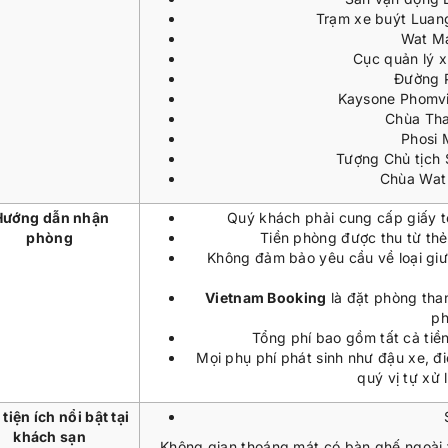
Trạm xe buýt Luan
Wat M
Cục quản lý 
Đường 
Kaysone Phomv
Chùa Tha
Phosi 
Tượng Chủ tịch
Chùa Wat 
Hướng dẫn nhận
Quý khách phải cung cấp giấy t
phòng
Tiền phòng được thu từ thẻ
Không đảm bảo yêu cầu về loại gi
Vietnam Booking
là đặt phòng tha
p
Tổng phí bao gồm tất cả tiề
Mọi phụ phí phát sinh như đậu xe, đ
quý vị tự xử 
tiện ích nổi bật tại
khách sạn
Không gian thoáng mát có bàn ghế ngoài tr