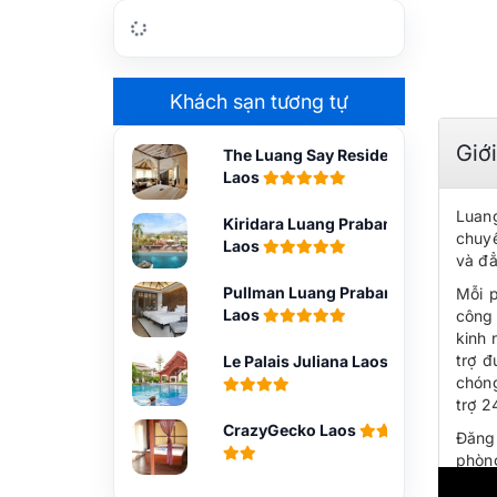
Khách sạn tương tự
Giớ
The Luang Say Residence
Laos
Luang
Kiridara Luang Prabang
chuyể
Laos
và đ
Pullman Luang Prabang
Mỗi 
Laos
công
kinh 
trợ đ
Le Palais Juliana Laos
chóng
trợ 2
CrazyGecko Laos
Đăng
phòng
Mở r