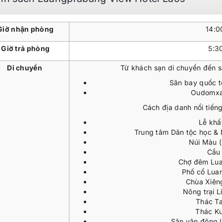
Giờ nhận phòng
14:0
Giờ trả phòng
5:3
Di chuyển
Từ khách sạn di chuyển đến s
Sân bay quốc t
Oudomxay
Cách địa danh nổi tiến
Lễ khấ
Trung tâm Dân tộc học & 
Núi Màu (
Cầu 
Chợ đêm Lua
Phố cổ Lua
Chùa Xiên
Nông trại L
Thác Ta
Thác Ku
Sân vận động 