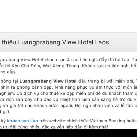
i thiệu Luangprabang View Hotel Laos
prabang View Hotel khách sạn 4 sao tiện nghi đầy đủ tại Lào. Tọa 
n tới Khu Chợ Đêm, Wat Xieng Thong. Khách sạn có tiện nghi hồ 
ẳng cấp.
phòng tại
Luangprabang View Hotel
đều trang bị wifi miễn phí
 nhìn ra phong cảnh đẹp. Nhà hàng phục vụ ẩm thực với món ă
nghiệm. Có dịch vụ cho thuê xe đạp miễn phí để du khách tham q
ưa đón sân bay chu đáo và nhiệt tình luôn sẵn sàng hỗ trợ du k
 và giá tốt cho khách nước ngoài. Đội ngũ nhân viên và lễ tân
4 giờ.
 ký
khách sạn Lào
trên website chính thức Vietnam Booking hoặc
 ưu đãi cùng nhiều đặc quyền hấp dẫn đi kèm nhé!
ộng