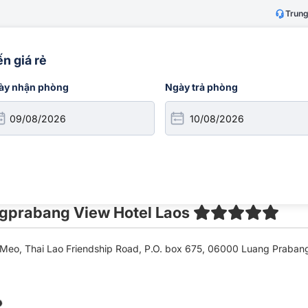
Trung
h
Khách sạn
Visa
Combo
n giá rẻ
ày nhận phòng
Ngày trả phòng
gprabang View Hotel Laos
eo, Thai Lao Friendship Road, P.O. box 675, 06000 Luang Prabang