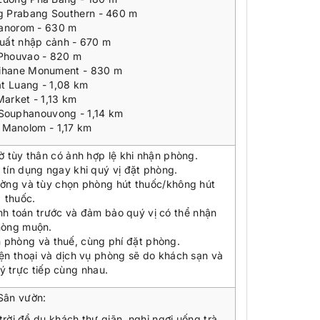
g Prabang Southern - 460 m
anorom - 630 m
xuất nhập cảnh - 670 m
Phouvao - 820 m
ihane Monument - 830 m
t Luang - 1,08 km
Market - 1,13 km
 Souphanouvong - 1,14 km
Manolom - 1,17 km
ờ tùy thân có ảnh hợp lệ khi nhận phòng.
 tín dụng ngay khi quý vị đặt phòng.
ường và tùy chọn phòng hút thuốc/không hút
thuốc.
nh toán trước và đảm bảo quý vị có thể nhận
hòng muộn.
n phòng và thuế, cùng phí đặt phòng.
iện thoại và dịch vụ phòng sẽ do khách sạn và
lý trực tiếp cùng nhau.
Sân vườn:
ời để du khách thư giãn, nghỉ ngơi uống trà.