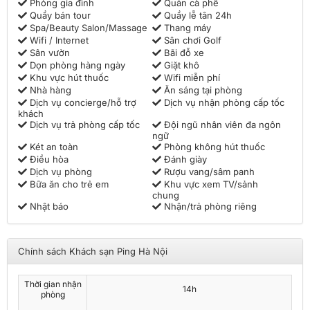
Phòng gia đình
Quán cà phê
Quầy bán tour
Quầy lễ tân 24h
Spa/Beauty Salon/Massage
Thang máy
Wifi / Internet
Sân chơi Golf
Sân vườn
Bãi đỗ xe
Dọn phòng hàng ngày
Giặt khô
Khu vực hút thuốc
Wifi miễn phí
Nhà hàng
Ăn sáng tại phòng
Dịch vụ concierge/hỗ trợ
Dịch vụ nhận phòng cấp tốc
khách
Dịch vụ trả phòng cấp tốc
Đội ngũ nhân viên đa ngôn
ngữ
Két an toàn
Phòng không hút thuốc
Điều hòa
Đánh giày
Dịch vụ phòng
Rượu vang/sâm panh
Bữa ăn cho trẻ em
Khu vực xem TV/sảnh
chung
Nhật báo
Nhận/trả phòng riêng
Chính sách Khách sạn Ping Hà Nội
Thời gian nhận
14h
phòng