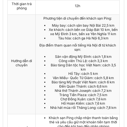
Thời gian trả
12h
phòng
Phương tiện di chuyển đến khách sạn Ping:
Máy bay: cách sân bay Nội Bài 22,5 km
Xe khách: cách bến xe Giáp Bát 10 km, bến
xe Mỹ Đình 3 km, bến xe Yên Nghĩa 11 km
Tàu hỏa: cách ga Hà Nội 6,3 km
Địa điểm tham quan nổi tiếng Hà Nội đi từ khách
sạn:
Sân vận động Mỹ Đình: cách 1,8 km
Hướng dẫn di
Công viên Thủ Lệ: cách 3,3 km
chuyển
Bảo tàng Dân tộc học Việt Nam: cách 3,5
km
Hồ Tây: cách 5 km
Văn Miếu- Quốc Tử Giám: cách 5,8 km
Bảo tàng Mỹ thuật Việt Nam: cách 6 km
Đền Quán Thánh: cách 6,6 km
Nhà thờ Thánh Joseph: cách 7,2 km
Tràng Tiền Plaza: cách 7,5 km
Chợ Đồng Xuân: cách 7,6 km
Hồ Hoàn Kiếm: cách 7,6 km
Nhà hát múa rối Thăng Long: cách 7,8 km
Khách sạn Ping chấp nhận thanh toán bằng
thẻ và yêu cầu giữ một khoản tiền tạm thời
cho đến khi bạn đến nhận phòng