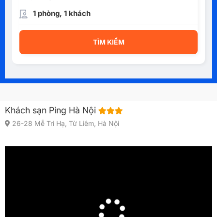
1 phòng, 1 khách
TÌM KIẾM
Khách sạn Ping Hà Nội
26-28 Mễ Trì Hạ, Từ Liêm, Hà Nội