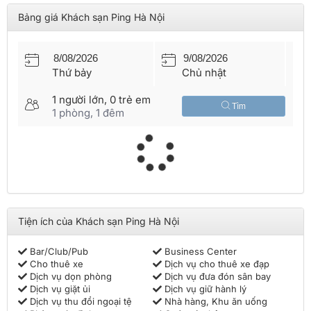
tạo không gian ấm cúng cùng nhiều tiện nghi, tiện ích chuẩn 3
Bảng giá Khách sạn Ping Hà Nội
sao quốc tế. Các thiết bị được thiết kế trong phòng nghỉ đó là
TV màn hình phẳng, minibar, phòng tắm riêng, vòi sen nóng
lạnh cùng đồ vệ sinh cá nhân miễn phí.
Nhà hàng Ping trong khuôn viên khách sạn phục vụ
bữa sáng
tươi ngon
và
quán bar
đem đến nhiều loại đồ uống hấp dẫn
Thứ bảy
Chủ nhật
theo yêu cầu của khách hàng.
Mọi yêu cầu của quý khách sẽ được giải quyết tại quầy lễ tân
1
người lớn,
0
trẻ em
Tìm
24h như cho
thuê xe đi lại, dịch vụ trao đổi tiền tệ, hỗ trợ lưu
1
phòng,
1
đêm
trữ hành lý, đưa đón sân bay.
Vietnam Booking
sẽ hỗ trợ đặt phòng tại
khách sạn Hà Nội
với
nhiều ưu đãi hấp dẫn. Liên hệ tổng đài
028 7303 6167
để nhận
tư vấn và thông tin chi tiết phòng.
Tiện ích của Khách sạn Ping Hà Nội
Bar/Club/Pub
Business Center
Cho thuê xe
Dịch vụ cho thuê xe đạp
Dịch vụ dọn phòng
Dịch vụ đưa đón sân bay
Dịch vụ giặt ủi
Dịch vụ giữ hành lý
Dịch vụ thu đổi ngoại tệ
Nhà hàng, Khu ăn uống