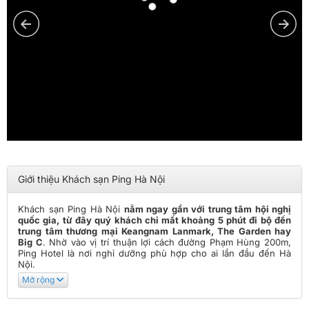
Giới thiệu Khách sạn Ping Hà Nội
Khách sạn Ping Hà Nội
nằm ngay gần với trung tâm hội nghị
quốc gia, từ đây quý khách chỉ mất khoảng 5 phút đi bộ đến
trung tâm thương mại Keangnam Lanmark, The Garden hay
Big C
. Nhờ vào vị trí thuận lợi cách đường Phạm Hùng 200m,
Ping Hotel là nơi nghỉ dưỡng phù hợp cho ai lần đầu đến Hà
Nội.
Mở rộng
Ping Hotel sở hữu hệ thống
80 phòng nghỉ khác nhau đa dạng
như Deluxe, Executive, Superior, Premium hướng nhìn thành
phố rộng lớn
. Tất cả các phòng đều thiết kế hiện đại, đơn giản,