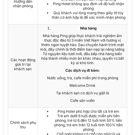
Hướng dẫn
Ping Hotel không quy định về độ tuổi nhận
nhận phòng
phòng
Quý khách vui lòng mang theo giấy tờ tùy
thân có ảnh hợp lệ để xác minh nhận phòng
Nhà hàng
Nhà hàng Ping giúp thực khách trải nghiệm ẩm
thực độc đáo từ 3 miền Việt Nam với hương vị
thơm ngon tuyệt hảo. Sau chuyến hành trình mệt
mỏi, đây chính là thời điểm bạn nạp lại năng lượng.
Từ nguyên liệu tươi mới, đầu bếp nhà hàng biến
hóa thành nhiều món ăn khác nhau, quyến rũ bất
Các hoạt động
kỳ ai khó tính.
giải trí tại
khách sạn
Các dịch vụ đi kèm:
Nước uống, trà, cafe miễn phí trong phòng
Welcome Drink
Tại khách sạn có dịch vụ giặt là
Cafe sân vườn
Ping Hotel phù hợp cho tất cả trẻ em
Trẻ em dưới 6 tuổi được miễn phí tiền
phòng, trẻ từ 6 đến 12 tuổi tính 50% tiền
Chính sách phụ
phòng, trẻ em trên 12 tuổi tính 100% tiền
thu
phòng
Chỗ nghỉ không có chỗ cho nôi/cũi và