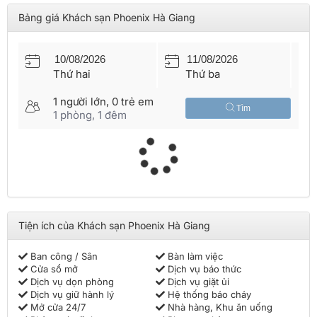
mang đến cho Quý khách những ngày nghỉ tuyệt vời với nhiều
Bảng giá Khách sạn Phoenix Hà Giang
cung bậc cảm xúc tuyệt hảo. Khách sạn cung cấp những tiện
ích và dịch vụ cao cấp nhất từ nghỉ dưỡng, ẩm thực, chăm sóc
sức khỏe, sắc đẹp hàng đầu tại Hà Giang như
bể bơi bốn mùa,
quầy bar, phòng tiệc tổ chức sự kiện
... Quầy bar tọa lạc tại
tầng một của khách sạn, phục vụ Cocktail/Mocktail, các loại
Thứ hai
Thứ ba
rượu hảo hạng nhất thế giới.
Nhanh tay
đặt phòng khách sạn Hà Giang
ngay hôm nay để
1
người lớn,
0
trẻ em
nhận nhiều ưu đãi hấp dẫn! Mọi thông tin chi tiết về cách thức
Tìm
1
phòng,
1
đêm
và hướng dẫn đặt phòng xin quý khách vui lòng liên hệ tổng đài
028 7303 6167
để được hỗ trợ tận tình.
Tiện ích của Khách sạn Phoenix Hà Giang
Ban công / Sân
Bàn làm việc
Cửa sổ mở
Dịch vụ báo thức
Dịch vụ dọn phòng
Dịch vụ giặt ủi
Dịch vụ giữ hành lý
Hệ thống báo cháy
Mở cửa 24/7
Nhà hàng, Khu ăn uống