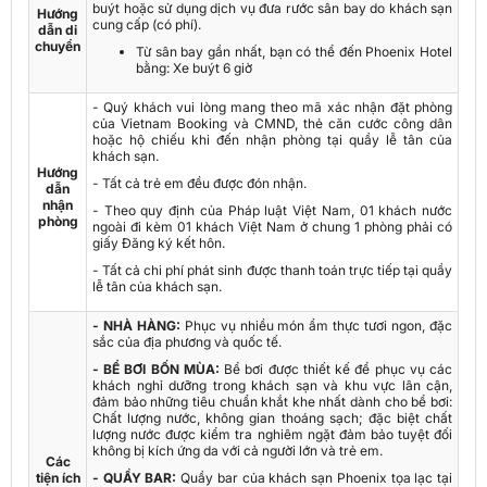
buýt hoặc sử dụng dịch vụ đưa rước sân bay do khách sạn
Hướng
cung cấp (có phí).
dẫn di
chuyển
Từ sân bay gần nhất, bạn có thể đến Phoenix Hotel
bằng: Xe buýt 6 giờ
- Quý khách vui lòng mang theo mã xác nhận đặt phòng
của Vietnam Booking và CMND, thẻ căn cước công dân
hoặc hộ chiếu khi đến nhận phòng tại quầy lễ tân của
khách sạn.
Hướng
- Tất cả trẻ em đều được đón nhận.
dẫn
nhận
- Theo quy định của Pháp luật Việt Nam, 01 khách nước
phòng
ngoài đi kèm 01 khách Việt Nam ở chung 1 phòng phải có
giấy Đăng ký kết hôn.
- Tất cả chi phí phát sinh được thanh toán trực tiếp tại quầy
lễ tân của khách sạn.
- NHÀ HÀNG:
Phục vụ nhiều món ẩm thực tươi ngon, đặc
sắc của địa phương và quốc tế.
- BỂ BƠI BỐN MÙA:
Bể bơi được thiết kế để phục vụ các
khách nghỉ dưỡng trong khách sạn và khu vực lân cận,
đảm bảo những tiêu chuẩn khắt khe nhất dành cho bể bơi:
Chất lượng nước, không gian thoáng sạch; đặc biệt chất
lượng nước được kiểm tra nghiêm ngặt đảm bảo tuyệt đối
không bị kích ứng da với cả người lớn và trẻ em.
Các
tiện ích
- QUẦY BAR:
Quầy bar của khách sạn Phoenix tọa lạc tại