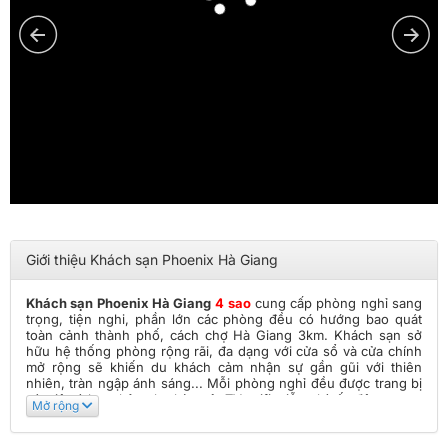
Giới thiệu Khách sạn Phoenix Hà Giang
Khách sạn Phoenix Hà Giang
4 sao
cung cấp phòng nghỉ sang
trọng, tiện nghi, phần lớn các phòng đều có hướng bao quát
toàn cảnh thành phố, cách chợ Hà Giang 3km. Khách sạn sở
hữu hệ thống phòng rộng rãi, đa dạng với cửa sổ và cửa chính
mở rộng sẽ khiến du khách cảm nhận sự gần gũi với thiên
nhiên, tràn ngập ánh sáng... Mỗi phòng nghỉ đều được trang bị
các tiện ích cơ bản như bàn, tủ, TV, wifi miễn phí tốc độ cao...
Mở rộng
Đội ngũ nhân viên chuyên nghiệp, nhiệt tình cùng với những
dịch vụ cao cấp và đặc sắc, chắc hẳn
khách sạn Phoenix
sẽ