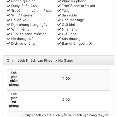
Phòng gia đình
Phục vụ phòng
Quầy lễ tân 24h
Trà/Cà phê miễn phí
Truyền hình vệ tinh / cáp
Tủ lạnh
Wifi / Internet
Sân vườn
Bãi đỗ xe
Ghế massage
Dọn phòng hàng ngày
Giặt khô
Wifi miễn phí
Nhà hàng
Buổi ăn sáng miễn phí
Điều hòa
Hệ thống sưởi
Sân thượng
Dịch vụ phòng
Bàn ghế ngoài trời
Chính sách Khách sạn Phoenix Hà Giang
Thời
gian
14:00
nhận
phòng
Thời
gian
12:00
trả
phòng
- Quý khách có thể di chuyển về khách sạn bằng taxi, xe