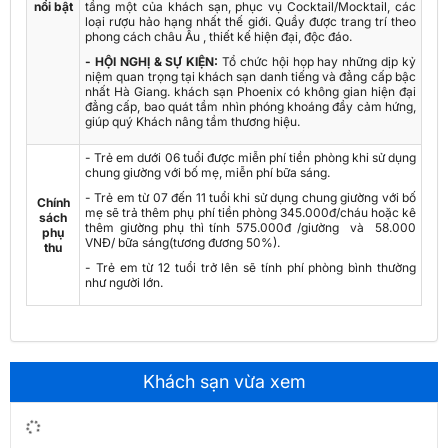
nổi bật
tầng một của khách sạn, phục vụ Cocktail/Mocktail, các
loại rượu hảo hạng nhất thế giới. Quầy được trang trí theo
phong cách châu Âu , thiết kế hiện đại, độc đáo.
- HỘI NGHỊ & SỰ KIỆN:
Tổ chức hội họp hay những dịp kỷ
niệm quan trọng tại khách sạn danh tiếng và đẳng cấp bậc
nhất Hà Giang. khách sạn Phoenix có không gian hiện đại
đẳng cấp, bao quát tầm nhìn phóng khoáng đầy cảm hứng,
giúp quý Khách nâng tầm thương hiệu.
- Trẻ em dưới 06 tuổi được miễn phí tiền phòng khi sử dụng
chung giường với bố mẹ, miễn phí bữa sáng.
- Trẻ em từ 07 đến 11 tuổi khi sử dụng chung giường với bố
Chính
mẹ sẽ trả thêm phụ phí tiền phòng 345.000đ/cháu hoặc kê
sách
thêm giường phụ thì tính 575.000đ /giường và 58.000
phụ
VNĐ/ bữa sáng(tương đương 50%).
thu
- Trẻ em từ 12 tuổi trở lên sẽ tính phí phòng bình thường
như người lớn.
Khách sạn vừa xem