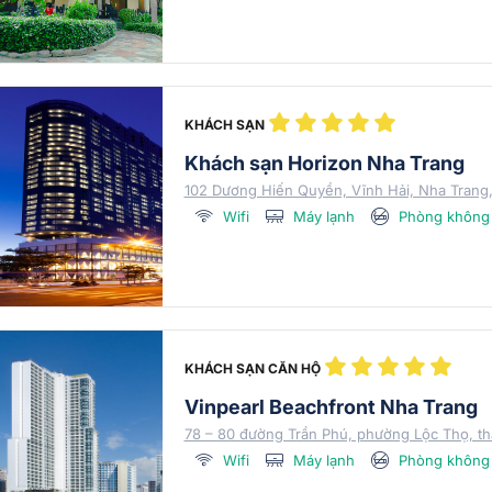
KHÁCH SẠN
Khách sạn Horizon Nha Trang
102 Dương Hiến Quyền, Vĩnh Hải, Nha Trang
Wifi
Máy lạnh
Phòng không 
KHÁCH SẠN CĂN HỘ
Vinpearl Beachfront Nha Trang
78 – 80 đường Trần Phú, phường Lộc Thọ, th
Wifi
Máy lạnh
Phòng không 