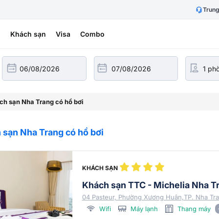
Trung
h
Khách sạn
Visa
Combo
h sạn Nha Trang có hồ bơi
 sạn Nha Trang có hồ bơi
KHÁCH SẠN
Khách sạn TTC - Michelia Nha T
04 Pasteur, Phường Xương Huân,TP. Nha Tra
Wifi
Máy lạnh
Thang máy