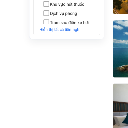
Khu vực hút thuốc
Dịch vụ phòng
Trạm sạc điện xe hơi
Hiển thị tất cả tiện nghi
Bàn làm việc
Nhà hàng
Lễ tân 24h
Hồ bơi
Tiện Nghi Spa
Trung tâm thể dục
Sân gôn [tại chỗ
nghỉ]
Câu lạc bộ đêm
Đưa đón sân bay
Bãi đỗ xe