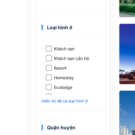
Loại hình ở
Khách sạn
Khách sạn căn hộ
Resort
Homestay
Ecolodge
Nhà nghỉ nông thôn
Hiển thị tất cả loại hình ở
Nhà nghỉ trang trại
Nhà nghỉ ven đường
Nhà nghỉ mát
Quận huyện