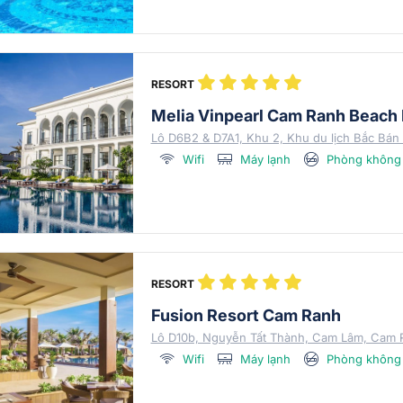
RESORT
Melia Vinpearl Cam Ranh Beach 
Lô D6B2 & D7A1, Khu 2, Khu du lịch Bắc Bá
Wifi
Máy lạnh
Phòng không 
RESORT
Fusion Resort Cam Ranh
Lô D10b, Nguyễn Tất Thành, Cam Lâm, Cam 
Wifi
Máy lạnh
Phòng không 