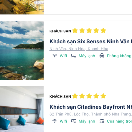
KHÁCH SẠN
Khách sạn Six Senses Ninh Vân
Ninh Vân, Ninh Hòa, Khánh Hòa
Wifi
Máy lạnh
Phòng không 
KHÁCH SẠN
Khách sạn Citadines Bayfront N
62 Trần Phú, Lộc Thọ, Thành phố Nha Trang
Wifi
Máy lạnh
Cửa hàng tro