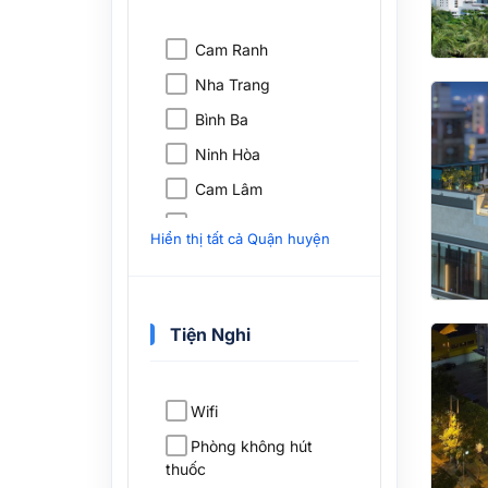
Nhà nghỉ B&B
Glamping
Cam Ranh
Ryokan
Nha Trang
Riad
Bình Ba
Khu cắm trại
Ninh Hòa
Nhà khách
Cam Lâm
Nhà trọ
Vạn Ninh
Hiển thị tất cả Quận huyện
Nhà Gỗ
Nhà thuyền
Nhà nhỏ
Tiện Nghi
Căn hộ chung cư
Biệt thự
Wifi
Căn hộ Studio
Phòng không hút
Căn hộ dịch vụ
thuốc