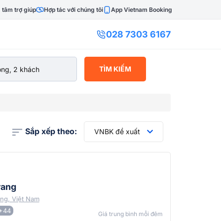
 tâm trợ giúp
Hợp tác với chúng tôi
App Vietnam Booking
028 7303 6167
TÌM KIẾM
Sắp xếp theo:
VNBK đề xuất
rang
ng, Việt Nam
+44
Giá trung bình mỗi đêm