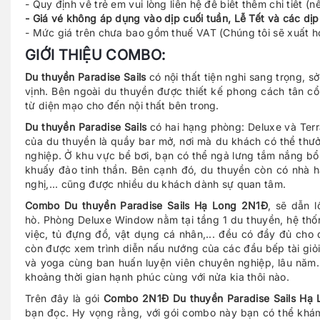
- Quy định về trẻ em vui lòng liên hệ để biết thêm chi tiết (
- Giá vé không áp dụng vào dịp cuối tuần, Lễ Tết và các dịp
- Mức giá trên chưa bao gồm thuế VAT (Chúng tôi sẽ xuất 
GIỚI THIỆU COMBO:
Du thuyền Paradise Sails
có nội thất tiện nghi sang trọng, s
vịnh. Bên ngoài du thuyền được thiết kế phong cách tân cổ 
từ diện mạo cho đến nội thất bên trong.
Du thuyền Paradise Sails
có hai hạng phòng: Deluxe và Terr
của du thuyền là quầy bar mở, nơi mà du khách có thể thư
nghiệp. Ở khu vực bể bơi, bạn có thể ngả lưng tắm nắng bổ
khuấy đảo tinh thần. Bên cạnh đó, du thuyền còn có nhà 
nghị,... cũng được nhiều du khách dành sự quan tâm.
Combo Du thuyền Paradise Sails Hạ Long 2N1Đ
, sẽ dẫn 
hò. Phòng Deluxe Window nằm tại tầng 1 du thuyền, hệ thống 
việc, tủ đựng đồ, vật dụng cá nhân,... đều có đầy đủ cho
còn được xem trình diễn nấu nướng của các đầu bếp tài giỏi
và yoga cùng ban huấn luyện viên chuyên nghiệp, lâu năm. 
khoảng thời gian hạnh phúc cùng với nửa kia thôi nào.
Trên đây là gói
Combo 2N1Đ Du thuyền Paradise Sails Hạ 
bạn đọc. Hy vọng rằng, với gói combo này bạn có thể khá