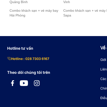
Quảng Bình
Vinh
Combo khách sạn + vé máy bay
Combo khách sạn + vé máy 
Hải Phòng
Sapa
Về 
Hotline tư vấn
Hotline : 028 7303 6167
Giới
Liên
Theo dõi chúng tôi trên
Các 
Chí
Điề