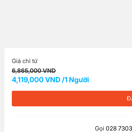
Giá chỉ từ
6,865,000 VND
4,119,000 VND /1 Người
Đ
Gọi
028 7303