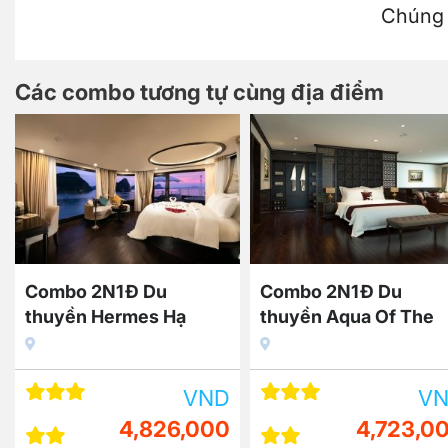
Chúng t
Các combo tương tự cùng địa điểm
N1Đ Du
Combo 2N1Đ Du
Combo
Hermes Hạ
thuyền Aqua Of The
thuyền
 bữa ăn + vé
Sea Hạ Long 5 sao xe
5 sao 
giá rẻ
Limousine/vé máy bay
miễn p
VND
VND
4,826,000
4,723,000