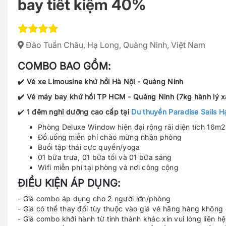
bay tiết kiệm 40%
Đảo Tuần Châu, Hạ Long, Quảng Ninh, Việt Nam
COMBO BAO GỒM:
✔️ Vé xe Limousine khứ hồi Hà Nội - Quảng Ninh
✔️ Vé máy bay khứ hồi TP HCM - Quảng Ninh (7kg hành lý x
✔️
1 đêm nghỉ dưỡng cao cấp tại
Du thuyền Paradise Sails H
Phòng Deluxe Window hiện đại rộng rãi diện tích 16m2
Đồ uống miễn phí chào mừng nhận phòng
Buổi tập thái cực quyền/yoga
01 bữa trưa, 01 bữa tối và 01 bữa sáng
Wifi miễn phí tại phòng và nơi công cộng
ĐIỀU KIỆN ÁP DỤNG:
- Giá combo áp dụng cho 2 người lớn/phòng
- Giá có thể thay đổi tùy thuộc vào giá vé hãng hàng không 
- Giá combo khởi hành từ tỉnh thành khác xin vui lòng liên hệ