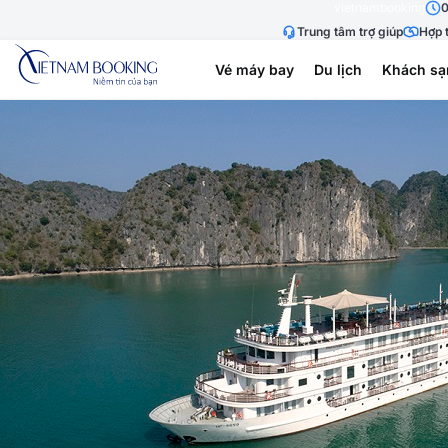
vietnambooking
0
Trung tâm trợ giúp
Hợp t
Vé máy bay
Du lịch
Khách sạ