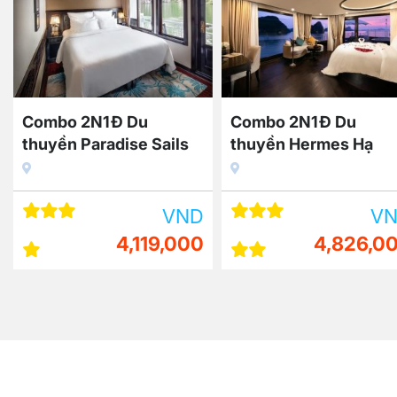
Combo 2N1Đ Du
Combo 2N1Đ Du
thuyền Paradise Sails
thuyền Hermes Hạ
Hạ Long 4 sao + Vé máy
Long + 5 bữa ăn + vé
bay tiết kiệm 40%
máy bay giá rẻ
VND
V
4,119,000
4,826,0