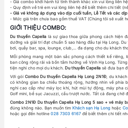
- Giá combo khởi hành từ tỉnh thành khác xin vui lòng liên hệ
- Quy định về trẻ em vui lòng liên hệ để biết thêm chi tiết (
- Giá vé không áp dụng vào dịp cuối tuần, Lễ Tết và các dịp
- Mức giá trên chưa bao gồm thuế VAT (Chúng tôi sẽ xuất 
GIỚI THIỆU COMBO:
Du thuyền Capella
là sự giao thoa giữa phong cách hiện đ
dưỡng và giải trí đạt chuẩn 5 sao hàng đầu tại Hạ Long. Du
bơi, quầy bar, spa, lounge, club,… đa dạng cho du khách tho
Mỗi phòng mang một bản sắc phong cách thiết kế riêng, lố
ban công rộng rãi và bồn tắm hướng về Vịnh Hạ Long. Từng c
tiện nghi cho mọi du khách.
Du thuyền Capella
sẽ đưa bạn đế
Với gói
Combo Du thuyền Capella Hạ Long 2N1Đ
, du khách
có không gian ba chiều thoáng rộng, hướng nhìn về phía bi
nghi cao cấp như máy lọc khí, hút mùi tự động, máy pha c
Golf mini, bể sục Jacuzzi, cầu trượt nước. Tất cả đang ch
Combo 2N1Đ Du thuyền Capella Hạ Long 5 sao + vé máy b
đúng không nào. Bạn muốn tìm
Khách sạn Hạ Long
hoặc
Co
hoặc gọi đến hotline
028 7303 6167
để biết thêm chi tiết nh