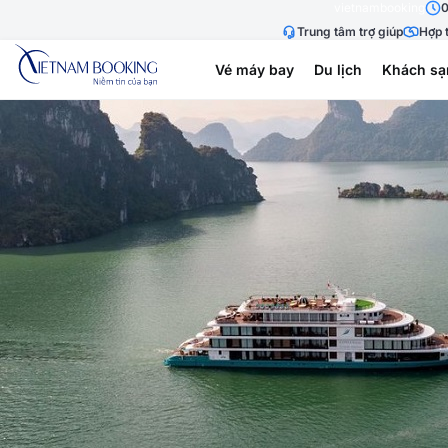
vietnambooking
0
Trung tâm trợ giúp
Hợp t
Vé máy bay
Du lịch
Khách sạ