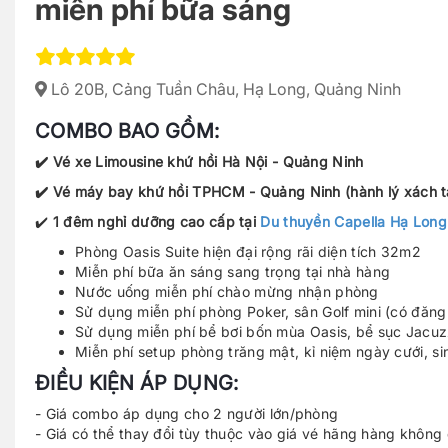
miễn phí bữa sáng
Lô 20B, Cảng Tuần Châu, Hạ Long, Quảng Ninh
COMBO BAO GỒM:
✔️ Vé xe Limousine khứ hồi Hà Nội - Quảng Ninh
✔️ Vé máy bay khứ hồi TPHCM - Quảng Ninh (hành lý xách t
✔️
1 đêm nghỉ dưỡng cao cấp tại
Du thuyền Capella Hạ Long
Phòng Oasis Suite hiện đại rộng rãi diện tích 32m2
Miễn phí bữa ăn sáng sang trọng tại nhà hàng
Nước uống miễn phí chào mừng nhận phòng
Sử dụng miễn phí phòng Poker, sân Golf mini (có đăng
Sử dụng miễn phí bể bơi bốn mùa Oasis, bể sục Jacuzz
Miễn phí setup phòng trăng mật, kỉ niệm ngày cưới, si
ĐIỀU KIỆN ÁP DỤNG:
- Giá combo áp dụng cho 2 người lớn/phòng
- Giá có thể thay đổi tùy thuộc vào giá vé hãng hàng không 