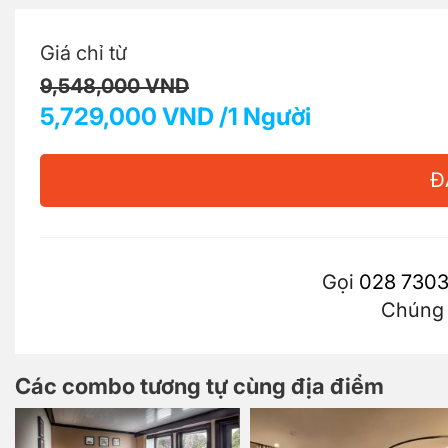
Giá chỉ từ
9,548,000 VND
5,729,000 VND /1 Người
Đ
Gọi
028 7303
Chúng t
Các combo tương tự cùng địa điểm