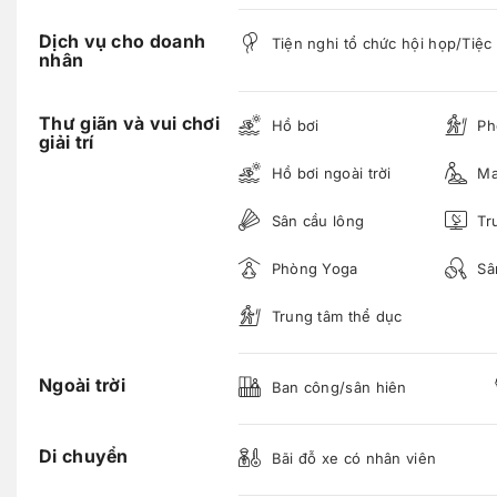
Dịch vụ cho doanh
Tiện nghi tổ chức hội họp/Tiệc
nhân
Thư giãn và vui chơi
Hồ bơi
Ph
giải trí
Hồ bơi ngoài trời
Ma
Sân cầu lông
Tru
Phòng Yoga
Sâ
Trung tâm thể dục
Ngoài trời
Ban công/sân hiên
Di chuyển
Bãi đỗ xe có nhân viên