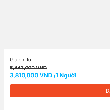
Giá chỉ từ
5,443,000 VND
3,810,000 VND /1 Người
Đ