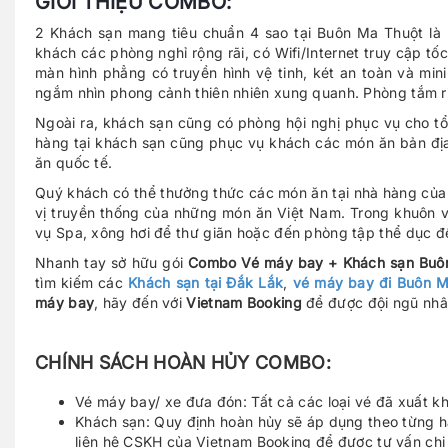
GIỚI THIỆU COMBO:
2 Khách sạn mang tiêu chuẩn 4 sao tại Buôn Ma Thuột là
khách các phòng nghỉ rộng rãi, có Wifi/Internet truy cập tố
màn hình phẳng có truyền hình vệ tinh, két an toàn và mi
ngắm nhìn phong cảnh thiên nhiên xung quanh. Phòng tắm ri
Ngoài ra, khách sạn cũng có phòng hội nghị phục vụ cho tổ 
hàng tại khách sạn cũng phục vụ khách các món ăn bản đị
ăn quốc tế.
Quý khách có thể thưởng thức các món ăn tại nhà hàng củ
vị truyền thống của những món ăn Việt Nam. Trong khuôn v
vụ Spa, xông hơi để thư giãn hoặc đến phòng tập thể dục đ
Nhanh tay sở hữu gói
Combo Vé máy bay + Khách sạn Buôn
tìm kiếm các
Khách sạn tại Đắk Lắk
,
vé máy bay đi Buôn M
máy bay
, hãy đến với
Vietnam Booking
để được đội ngũ nhân 
CHÍNH SÁCH HOÀN HỦY COMBO:
Vé máy bay/ xe đưa đón: Tất cả các loại vé đã xuất k
Khách sạn: Quy định hoàn hủy sẽ áp dụng theo từng h
liên hệ CSKH của Vietnam Booking để được tư vấn chi t