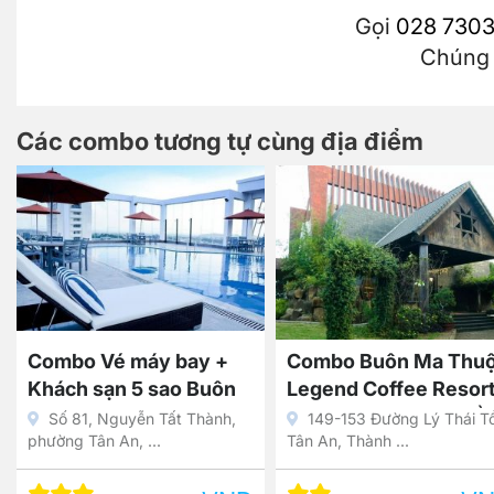
Gọi
028 7303
Chúng t
Các combo tương tự cùng địa điểm
Combo Buôn Ma Thuột
Combo 3N2Đ Khách
Legend Coffee Resort
sạn Mường Thanh
+ Vé máy bay khứ hồi
Luxury Buôn Ma Thuộ
149-153 Đường Lý Thái Tổ,
Số 81, Nguyễn Tất Thành
Tân An, Thành ...
phường Tân An, ...
5 sao + Vé máy bay