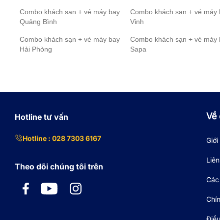
Combo khách sạn + vé máy bay
Combo khách sạn + vé máy 
Quảng Bình
Vinh
Combo khách sạn + vé máy bay
Combo khách sạn + vé máy 
Hải Phòng
Sapa
Về 
Hotline tư vấn
Hotline : 028 7303 6167
Giới
Liên
Theo dõi chúng tôi trên
Các 
Chí
Điề