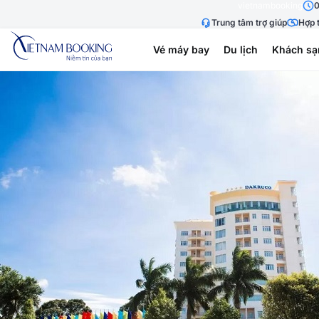
vietnambooking
0
Trung tâm trợ giúp
Hợp t
Vé máy bay
Du lịch
Khách sạ