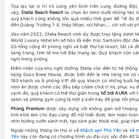
Tọa lạc tại vị trí vô cùng yên bình trên cung đường Độ
vậy,
Stelia Beach Resort
lại chọn ẩn mình dưới những tán rừ
quý khách cũng không tốn quá nhiều thời gian để "đi đu 
đến Quảng Trường 1-4, tháp Nhạn, núi Nhạn,... chỉ với vài p
Vào năm 2022, Stelia Resort vinh dự được trao tặng danh h
World Luxury Hotel khi sở hữu lối kiến trúc Santorini độc 
Có tổng cộng 41 phòng nghỉ và biệt thự tại resort, tất cả 
sang trọng, tinh tế mà nơi đây mang lại. Quý khách còn cảm
nghi trong phòng.
Điểm nhấn của khu nghỉ dưỡng Stelia còn đến từ hệ thống
hàng Gozo Brew House, được biết đến là nhà hàng tre có 
180 khách và 9 phòng VIP để quý khách có những buổi hẹ
món ăn được chính các đầu bếp chăm chút tỉ mỉ, phục vụ 
cạnh đó, quý khách có thể thư giãn trong
hồ bơi AURA
với 
salon và phòng gym cũng là một ý kiến hay để giúp hồi phục 
Phòng Premium
được xây dựng với không gian mở thoáng đ
tinh khôi làm chủ đạo cùng đồ nội thất được làm hoàn toà
nhìn hướng vườn xanh mát, tạo cảm giác thoải mái, giúp tâ
Ngoài những thông tin thú vị về
khách sạn Phú Yên
và
vé m
Yên
này còn đang có chương trình ưu đãi cực sốc đến 40%