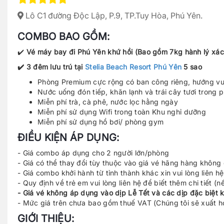
Lô C1 đường Độc Lập, P.9, TP.Tuy Hòa, Phú Yên.
COMBO BAO GỒM:
✔️
Vé máy bay đi Phú Yên khứ hồi (Bao gồm 7kg hành lý xách
✔️ 3 đêm lưu trú tại
Stelia Beach Resort Phú Yên
5 sao
Phòng Premium cực rộng có ban công riêng, hướng vư
Nước uống đón tiếp, khăn lạnh và trái cây tươi tron
Miễn phí trà, cà phê, nước lọc hằng ngày
Miễn phí sử dụng Wifi trong toàn Khu nghỉ dưỡng
Miễn phí sử dụng hồ bơi/ phòng gym
ĐIỀU KIỆN ÁP DỤNG:
- Giá combo áp dụng cho 2 người lớn/phòng
- Giá có thể thay đổi tùy thuộc vào giá vé hãng hàng không 
- Giá combo khởi hành từ tỉnh thành khác xin vui lòng liên hệ
- Quy định về trẻ em vui lòng liên hệ để biết thêm chi tiết (
- Giá vé không áp dụng vào dịp Lễ Tết và các dịp đặc biệt 
- Mức giá trên chưa bao gồm thuế VAT (Chúng tôi sẽ xuất 
GIỚI THIỆU: