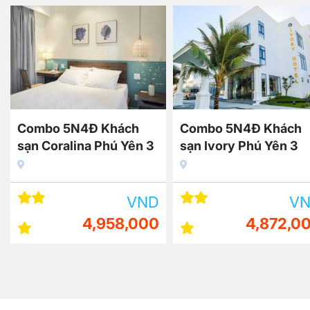
h
Combo 5N4Đ Khách
Combo 4N3Đ Kh
ên 3
sạn Ivory Phú Yên 3
sạn Mandala Hote
sao + Vé máy bay
Spa Phú Yên 5 sa
máy bay
VND
VND
000
4,872,000
5,25