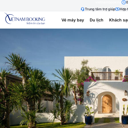
vietnambooking
0
Trung tâm trợ giúp
Hợp t
Vé máy bay
Du lịch
Khách sạ