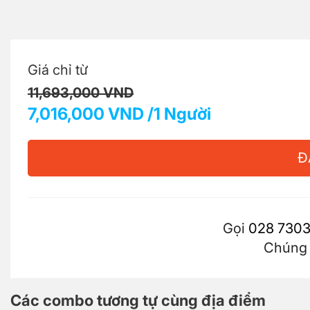
Giá chỉ từ
11,693,000 VND
7,016,000 VND /1 Người
Đ
Gọi
028 7303
Chúng t
Các combo tương tự cùng địa điểm