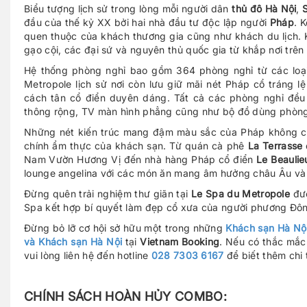
Biểu tượng lịch sử trong lòng mỗi người dân
thủ đô Hà Nội
,
đầu của thế kỷ XX bởi hai nhà đầu tư độc lập người
Pháp
. 
quen thuộc của khách thương gia cũng như khách du lịch. K
gạo cội, các đại sứ và nguyên thủ quốc gia từ khắp nơi trên 
Hệ thống phòng nghỉ bao gồm 364 phòng nghỉ từ các loại
Metropole lịch sử nơi còn lưu giữ mãi nét Pháp cổ tráng 
cách tân cổ điển duyên dáng. Tất cả các phòng nghỉ đều 
thông rộng, TV màn hình phẳng cũng như bộ đồ dùng phòn
Những nét kiến trúc mang đậm màu sắc của Pháp không chỉ
chính ẩm thực của khách sạn. Từ quán cà phê
La Terrasse
Nam Vườn Hương Vị đến nhà hàng Pháp cổ điển
Le Beaulie
lounge angelina với các món ăn mang âm hưởng châu Âu và 
Đừng quên trải nghiệm thư giãn tại
Le Spa du Metropole
đượ
Spa kết hợp bí quyết làm đẹp cổ xưa của người phương Đô
Đừng bỏ lỡ cơ hội sở hữu một trong những
Khách sạn Hà Nộ
và Khách sạn Hà Nội
tại
Vietnam Booking
. Nếu có thắc mắc
vui lòng liên hệ đến hotline
028 7303 6167
để biết thêm chi t
CHÍNH SÁCH HOÀN HỦY COMBO: