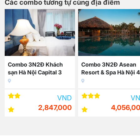
Các combo tương tự cùng địa điểm
Combo 3N2Đ Khách
Combo 3N2Đ Asean
sạn Hà Nội Capital 3
Resort & Spa Hà Nội 4
sao + Vé máy bay
sao + Vé máy bay
VND
V
2,847,000
4,056,0