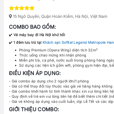
15 Ngô Quyền, Quận Hoàn Kiếm, Hà Nội, Việt Nam
COMBO BAO GỒM:
✔️ Vé máy bay đi Hà Nội khứ hồi
✔️ 1 đêm lưu trú tại
Khách sạn Sofitel Legend Metropole Han
2
Phòng Premium (Opera Wing) diện tích 32m
Thức uống chào mừng khi nhận phòng
Miễn phí trà, cà phê, nước suối trong phòng hàng ngà
Sử dụng các tiện ích gồm wifi, phòng gym hiện đại, bể b
ĐIỀU KIỆN ÁP DỤNG:
- Giá combo áp dụng cho 2 người lớn/1 phòng
- Giá có thể thay đổi tùy thuộc vào giá vé hãng hàng không 
- Giá combo khởi hành từ tỉnh thành khác xin vui lòng liên hệ
- Quy định về trẻ em vui lòng liên hệ để biết thêm chi tiết (n
- Giá vé không áp dụng vào cuối tuần, dịp Lễ Tết và các dịp
GIỚI THIỆU COMBO: