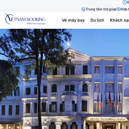
vietnambooking
0
Trung tâm trợ giúp
Hợp t
Vé máy bay
Du lịch
Khách sạ