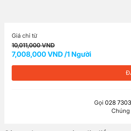
Giá chỉ từ
10,011,000 VND
7,008,000 VND /1 Người
Đ
Gọi
028 7303
Chúng t