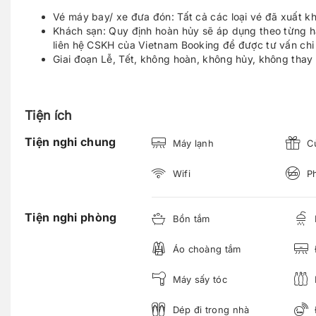
Vé máy bay/ xe đưa đón: Tất cả các loại vé đã xuất k
Khách sạn: Quy định hoàn hủy sẽ áp dụng theo từng h
liên hệ CSKH của Vietnam Booking để được tư vấn chi t
Giai đoạn Lễ, Tết, không hoàn, không hủy, không thay 
Tiện ích
Tiện nghi chung
Máy lạnh
Cử
Wifi
Ph
Tiện nghi phòng
Bồn tắm
Áo choàng tắm
Máy sấy tóc
Dép đi trong nhà